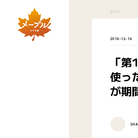
BACK
2010-12-16
「第
使っ
が期
SHA