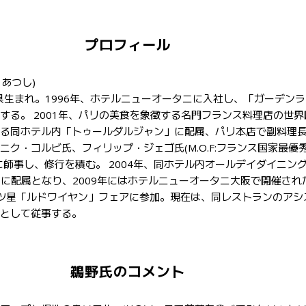
プロフィール
 あつし)
玉県生まれ。1996年、ホテルニューオータニに入社し、「ガーデン
する。 2001年、パリの美食を象徴する名門フランス料理店の世界
る同ホテル内「トゥールダルジャン」に配属、パリ本店で副料理
ニク・コルビ氏、フィリップ・ジェゴ氏(M.O.F:フランス国家最優
に師事し、修行を積む。 2004年、同ホテル内オールデイダイニン
KI」に配属となり、2009年にはホテルニューオータニ大阪で開催され
ツ星「ルドワイヤン」フェアに参加。現在は、同レストランのアシ
として従事する。
鵜野氏のコメント