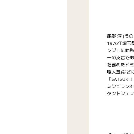
鵜野 淳 (うの
1976年埼
ンジ」に勤務
一の支店であ
を務めたドミ
職人章)など
「SATSU
ミシュラン3
タントシェフ