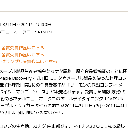
1年3月1日～2011年4月30日
ニューオータニ SATSUKI
 金賞受賞作品はこちら
 金賞受賞作品はこちら
 グランプリ受賞作品はこちら
メープル製品生産者協会がカナダ農務・農産食品省協賛のもとに開
aple Discovery～ 第1回 カナダ産メープル製品を使った料理コン
西洋料理部門第2位の金賞受賞作品「サーモンの低温コンフィ メー
パイシーマンゴーソース」が販売されます。受賞した鵜野 淳(うの
が勤めるホテルニューオータニのオールデイダイニング「SATSUK
ープル・シュガータイムにあたる2011年3月1日 (火)～2011年4月
)の2ヶ月間、期間限定での提供です。
ロップの生産地、カナダ 南東部では、マイナス30℃にもなる厳し