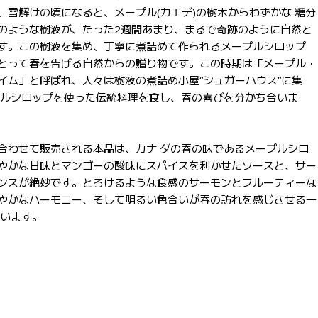
、雪解けの頃になると、メープル(カエデ)の樹木からわずかな 糖分
のような樹液が、たった2週間あまり、まるで奇跡のように自然と
す。この樹液を集め、丁寧に煮詰めて作られるメープルシロップ
とって春を告げる自然からの贈り物です。この時期は「メープル・
イム」と呼ばれ、人々は樹液の煮詰め小屋“シュガーハウス”に集
プルシロップを使った伝統料理を食し、春の喜びを分かち合いま
合わせて販売される本品は、カナ ダの春の味であるメープルシロ
やかな甘味とマンゴーの酸味にスパイスを利かせたソースと、サー
ンスが絶妙です。とろけるような食感のサーモンとフルーティーな
やかなハーモニー、そして明るい色合いが春の訪れを感じさせる一
ています。