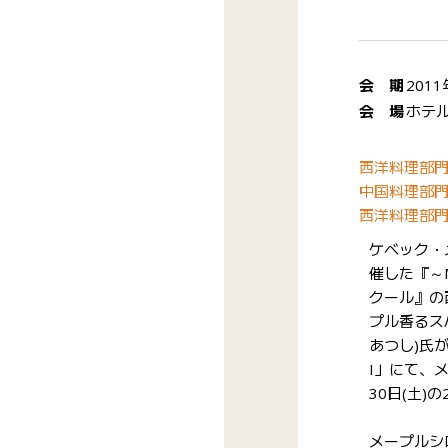
会 期
201
会 場
ホテル
西洋料理部門
中国料理部門
西洋料理部門
ケベック・
催した『～M
クール』の
プル香るス
あつし)氏
I」にて、メ
30日(土
メープルシ