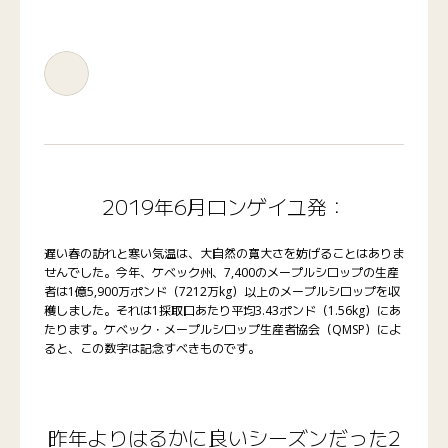
2019年6月ロンゲイユ発：
遅い春の訪れと寒い気温は、大自然の寛大さを妨げることはありま
せんでした。今年、ケベック州、7,400のメープルシロップの生産
者は1億5,900万ポンド（7212万kg）以上のメープルシロップを収
穫しました。それは1採取口あたり平均3.43ポンド（1.56kg）にあ
たります。ケベック・メープルシロップ生産者協会（QMSP）によ
ると、この数字は記念すべきものです。
昨年よりはるかに良いシーズンだった2