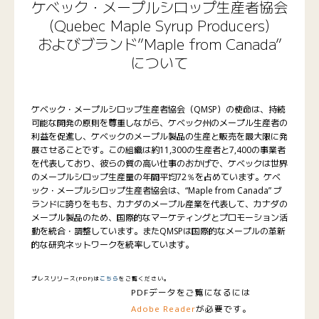
ケベック・メープルシロップ生産者協会
(Quebec Maple Syrup Producers)
およびブランド”Maple from Canada”
について
ケベック・メープルシロップ生産者協会（QMSP）の使命は、持続
可能な開発の原則を尊重しながら、ケベック州のメープル生産者の
利益を促進し、ケベックのメープル製品の生産と販売を最大限に発
展させることです。この組織は約11,300の生産者と7,400の事業者
を代表しており、彼らの質の高い仕事のおかげで、ケベックは世界
のメープルシロップ生産量の年間平均72％を占めています。ケベ
ック・メープルシロップ生産者協会は、“Maple from Canada” ブ
ランドに誇りをもち、カナダのメープル産業を代表して、カナダの
メープル製品のため、国際的なマーケティングとプロモーション活
動を統合・調整しています。またQMSPは国際的なメープルの革新
的な研究ネットワークを統率しています。
プレスリリース(PDF)は
こちら
をご覧ください。
PDFデータをご覧になるには
Adobe Reader
が必要です。