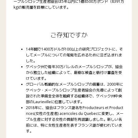
ープルシロップ生産者協会は5年以内に1億8500万ポンド（8391万
kg)の販売量を目標にしています。
ご存知ですか
14年間で1400万ドルが100以上の研究プロジェクトに、そ
してメープルについての知見を広めるために注ぎ込まれま
した。
ケベック州で毎年30万バレルのメープルシロップが、協会
から独立した組織によって、厳格な検査と格付け審査を受
けています。
グローバル戦略的なメープルシロップの備蓄は、2000年に
ケベック・メープルシロップ生産者協会の先導によって創
設された準備金全体を融資する組織体で、ケベック州中央
部のLaurievilleに位置しています。
2018年に、協会はフランス語名をProducteurs et Product
rices(女性の生産者) acericoles du Quebecに変更し、メー
プル生産に対する女性の貢献を再認識しました。新しい名
前には、特に女性生産者を表すフランス語が使われていま
す。