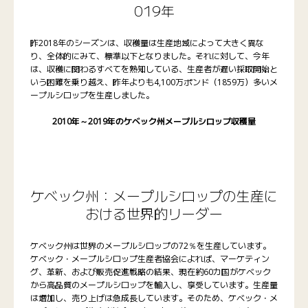
019年
昨2018年のシーズンは、収穫量は生産地域によって大きく異な
り、全体的にみて、標準以下となりました。それに対して、今年
は、収穫に関わるすべてを熟知している、生産者が遅い採取開始と
いう困難を乗り越え、昨年よりも4,100万ポンド（1859万）多いメ
ープルシロップを生産しました。
2010年～2019年のケベック州メープルシロップ収穫量
ケベック州：メープルシロップの生産に
おける世界的リーダー
ケベック州は世界のメープルシロップの72％を生産しています。
ケベック・メープルシロップ生産者協会によれば、マーケティン
グ、革新、および販売促進戦略の結果、現在約60カ国がケベック
から高品質のメープルシロップを輸入し、享受しています。生産量
は増加し、売り上げは急成長しています。そのため、ケベック・メ