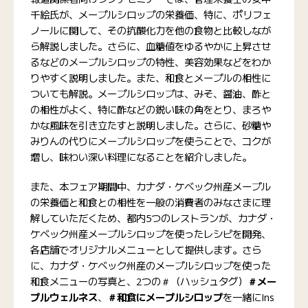
千絵氏が、メープルシロップの栄養価、特に、ポリフェ
ノールに関して、その抗酸化力を他の食物と比較しなが
ら解説しました。さらに、血糖値をゆるやかに上昇させ
るなどのメープルシロップの特性、美容効果などをわか
りやすく説明しました。また、和食とメープルの相性に
ついても解説。メープルシロップは、みそ、醤油、酢と
の相性がよく、特に酢などの鋭い味の角をとり、まろや
かな風味を引き立たすと説明しました。さらに、砂糖や
みりんの代りにメープルシロップを使うことで、コクが
増し、味わい深い料理になることを紹介しました。
また、本フェア期間中、カナダ・ケベック州産メープル
の栄養価と和食との相性を一般の消費者のみなさまに理
解していただくため、都内5つのレストランが、カナダ・
ケベック州産メープルシロップを使ったレシピを開発、
各店舗でオリジナルメニューとして提供します。さら
に、カナダ・ケベック州産のメープルシロップを使った
和食メニューの写真と、2つの＃（ハッシュタグ）
＃メー
プルウェルネス
、
＃和食にメープルシロップ
を一緒にIns