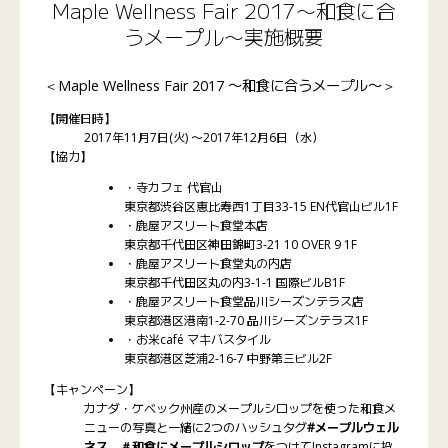
Maple Wellness Fair 2017〜和食に合
うメープル〜実施概要
＜Maple Wellness Fair 2017 〜和食に合うメープル〜＞
【開催日時】
2017年11月7日(火) 〜2017年12月6日（水）
【協力】
・寺カフェ 代官山
東京都渋谷区恵比寿西1丁目33-15 EN代官山ビル1F
・鹿屋アスリート食堂本店
東京都千代田区神田錦町3-21 10 OVER 9 1F
・鹿屋アスリート食堂丸の内店
東京都千代田区丸の内3-1-1 国際ビルB1F
・鹿屋アスリート食堂品川シーズンテラス店
東京都港区港南1-2-70 品川シーズンテラス1F
・お米café マキバスタイル
東京都港区芝浦2-16-7 中野第三ビル2F
【キャンペーン】
カナダ・ケベック州産のメープルシロップを使った和食メ
ニューの写真と一緒に2つのハッシュタグ
#メープルウェル
ネス
、
＃和食にメープルシロップ
をつけてInstagramに投