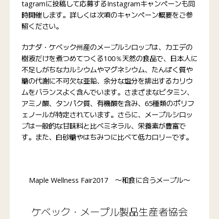
tagramに投稿して応募するInstagramキャンペーンも同
時開催します。詳しくは次項のキャンペーン概要をご参
照ください。
カナダ・ケベック州産のメープルシロップは、カエデの
樹液だけを煮つめてつくる100％天然の食品で、日本人に
不足しがちなカルシウムやマグネシウム、たんぱく質や
糖の代謝に不可欠な亜鉛、余分な塩分を排出するカリウ
ムをバランスよく含んでいます。さまざまなビタミン、
アミノ酸、タンパク質、有機酸を含み、65種類のポリフ
ェノールが特定されています。さらに、メープルシロッ
プは一般的な甘味料と比べミネラル、栄養素が豊富で
す。また、白砂糖やはちみつに比べて低カロリーです。
Maple Wellness Fair2017 〜和食に合うメープル〜
ケベック・メープル製品生産者協会