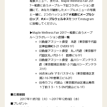
和食メニュー、または、Maple Wellness Fair 201
7〜和食に合うメープル〜下記コラボレーション店
舗にて、あなたが撮影したメープルメニューの写真
と一緒に、2つのハッシュタグ
＃和食にメープルシ
ロップ
、
#メープルウェルネス
をつけてinstagram
に投稿してください。
▶︎Maple Wellness Fair 2017〜和食に合うメープ
ル〜コラボレーション店舗一覧
⑴鹿屋アスリート食堂 本店（東京都千代田
区神田錦町3-21 OVER9 1F）
⑵鹿屋アスリート食堂 丸ノ内店（東京都千
代田区丸ノ内3-1-1 国際ビル1F）
⑶鹿屋アスリート食堂 品川シーズンテラス
店（東京都港区港南1-2-70品川シーズンテラ
ス1F）
⑷お米café マキバスタイル（東京都港区芝
浦2-16-7中野第三ビル2F）
⑸寺カフェ 代官山（東京都渋谷区恵比寿西
１丁目３３−１５ EN代官山ビル 1F）
■応募期間
2017年11月7日（火）〜2017年12月6日（水）
■プレゼント