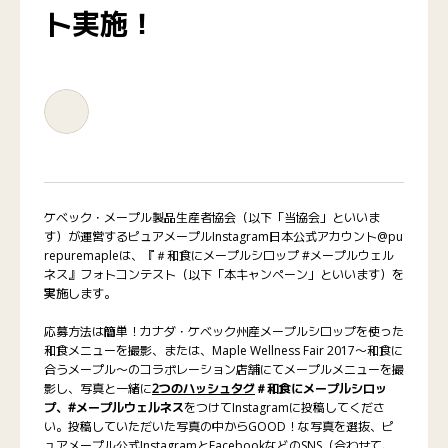
ト実施！
ケベック・メープル製品生産者協会（以下「当協会」といいま
す）が運営するピュアメープルInstagram日本公式アカウント@pu
repuremapleは、『＃和食にメープルシロップ #メープルウェル
ネス』フォトコンテスト（以下「本キャンペーン」といいます）を
実施します。
応募方法は簡単！カナダ・ケベック州産メープルシロップを使った
和食メニューを撮影、または、Maple Wellness Fair 2017〜和食に
合うメープル〜のコラボレーション店舗にてメープルメニューを撮
影し、写真と一緒に
2つのハッシュタグ
＃和食にメープルシロッ
プ、#メープルウェルネス
をつけてInstagramに投稿してくださ
い。投稿していただいた写真の中からGOOD！な写真を選抜、ピ
ュアメープル公式InstagramとFacebookなどのSNS（合わせて、