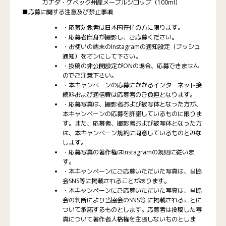
カナダ・ケベック州産メープルシロップ（100ml）
■応募に関する注意及び禁止事項
・応募対象者は日本国在住の方に限ります。
・応募者自身が撮影し、ご応募ください。
・お使いの端末のInstagramの通知設定（プッシュ
通知）をオンにして下さい。
・投稿の非公開設定がONの場合、応募できません
のでご注意下さい。
・本キャンペーンの応募にかかるインターネット接
続料および通信費は応募者のご負担となります。
・応募写真は、撮影者および被写体となった方が、
本キャンペーンの応募を許諾しているものに限りま
す。また、応募者、撮影者および被写体となった方
は、本キャンペーン規約に同意しているものとみな
します。
・応募写真の著作権はInstagramの規則に従いま
す。
・本キャンペーンにご応募いただいた写真は、当協
会SNS等に掲載されることがあります。
・本キャンペーンにご応募いただいた写真は、当協
会の判断により当協会のSNS等 に掲載されることに
ついて承諾するものとします。応募者は投稿した写
真について著作者人格権を主張しないものとしま