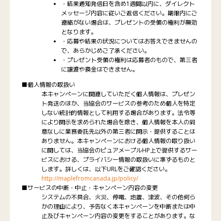
・結果通知発信日を含め1週間以内に、ダイレクト
メッセージ内容に従いご返信ください。期限内にご
連絡がない場合は、プレゼントの受領の権利が無効
となります。
・応募や結果の状況についてはお答えできませんの
で、あらかじめご了承ください。
・プレゼント受領の権利は応募者のもので、第三者
に譲渡や換金はできません。
■個人情報の取扱い
本キャンペーンに関連していただく個人情報は、プレゼン
ト発送のほか、当協会のサービスの参考のため個人を特定
しない統計的情報として利用する場合があります。法令等
により開示を求められた場合を除き、個人情報を本人の同
意なしに業務委託先以外の第三者に開示・提供することは
ありません。本キャンペーンにおける個人情報の取り扱い
に関しては、当協会のピュアメープルHP上で提供するサー
ビスにおける、プライバシー情報の取扱いに準ずるものと
します。詳しくは、以下URLをご確認ください。
http://maplefromcanada.jp/policy/
■サービスの中断・中止・キャンペーン内容の変更
システムの不具合、火災、停電、地震、津波、その他何ら
かの理由により、予告なく本キャンペーンを中断または中
止及びキャンペーン内容の変更をすることがあります。な