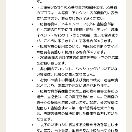
す。
・当協会SNS等への応募写真の掲載時には、応募者
のプロフィール写真・アカウント名が自動的に表示
されますので、あらかじめご了承ください。
・応募写真は、本キャンペーン以外に当協会が紹
介・広報の目的で使用（新聞・雑誌・テレビ・各種
イベント・Webサイト等での掲載・表示を含みます
が、これらに限りません）する場合があります。
・応募写真の使用について、当協会の判断でサイズ
や色調を調整して使用する場合があります。
・20歳未満の方は保護者の同意を得た上でのご応募
をお願い致します。
・非公開のアカウント、ハッシュタグがついていな
い投稿は、応募の対象となりません。
・お使いの端末の機種および使用の状況、通信環境
などにより、応募ができない場合があります。
・応募写真が肖像権等の第三者の権利侵害にあたる
場合、当協会は一切の責任を負いません。ご自身の
責任での投稿をお願い致します。なお、その投稿に
起因して当協会または第三者が苦情等を受けた場
合、当該苦情等の解決に要した費用を負担していた
だきます。
・以下のいずれかに該当する投稿や行為を禁止しま
す。また、当協会は、応募者が以下に該当する行為