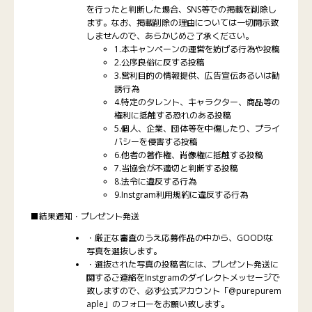
を行ったと判断した場合、SNS等での掲載を削除し
ます。なお、掲載削除の理由については一切開示致
しませんので、あらかじめご了承ください。
1.本キャンペーンの運営を妨げる行為や投稿
2.公序良俗に反する投稿
3.営利目的の情報提供、広告宣伝あるいは勧
誘行為
4.特定のタレント、キャラクター、商品等の
権利に抵触する恐れのある投稿
5.個人、企業、団体等を中傷したり、プライ
バシーを侵害する投稿
6.他者の著作権、肖像権に抵触する投稿
7.当協会が不適切と判断する投稿
8.法令に違反する行為
9.Instgram利用規約に違反する行為
■結果通知・プレゼント発送
・厳正な審査のうえ応募作品の中から、GOOD!な
写真を選抜します。
・選抜された写真の投稿者には、プレゼント発送に
関するご連絡をInstgramのダイレクトメッセージで
致しますので、必ず公式アカウント「@purepurem
aple」のフォローをお願い致します。