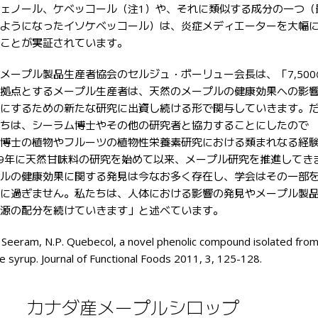
ェノール、ケベッコール（注1）や、それに類似する成分の一つ（
ようになったイソケベッコール）は、炎症メディエーターを大幅
ことが実証されています。
ープル製品生産者協会のセルジュ・ボーリュー会長は、「7,500
拠点とするメープル生産者は、天然のメープルの健康効果への影
にするための新たな研究に出資し続ける形で関与していきます。
ちは、シーラム博士やその他の研究者と協力することにしたので
博士の植物やフルーツの植物性栄養素研究における類まれなる経
09年に天然甘味料の研究を始めて以来、メープル研究を推進してき
ルの健康効果に関する発見は今なお多く存在し、学会はその一部
に過ぎません。私たちは、人体における影響の発見やメープル製
源の配分を続けていきます」と述べています。
Seeram, N.P. Quebecol, a novel phenolic compound isolated from
e syrup. Journal of Functional Foods 2011, 3, 125-128.
カナダ産メープルシロップ