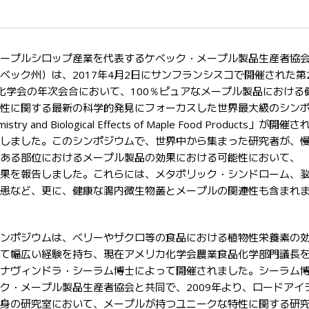
ープルシロップ産業を代表するケベック・メープル製品生産者協
ベック州）は、2017年4月2日にサンフランシスコで開催された第
化学会の年次会合において、100％ピュアなメープル製品における
性に関する最新の科学的発見にフォーカスした世界最大級のシン
try and Biological Effects of Maple Food Products」が開催さ
しました。このシンポジウムで、世界中から集まった研究者が、
ある部位におけるメープル製品の効果における可能性において、
果を報告しました。これらには、メタボリック・シンドローム、
患など、更に、健康な腸内微生物叢とメープルの関連性も含まれ
ンポジウムは、ベリーやザクロ等の食品における植物性栄養素の
て幅広い経験を持ち、現在アメリカ化学会農業食品化学部門議長
ナヴィンドラ・シーラム博士によって開催されました。シーラム
ク・メープル製品生産者協会と共同で、2009年より、ロードアイ
身の研究室において、メープルが持つユニークな特性に関する研