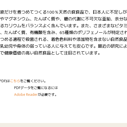
だけを煮つめてつくる100％天然の⾷食品で、⽇本⼈に不足しが
やマグネシウム、たんぱく質や、糖の代謝に不可欠な亜鉛、余分
るカリウムをバランスよく含んでいます。また、さまざまなビタ
、たんぱく質、有機酸を含み、65種類のポリフェノールが特定さ
つめる過程で殺菌される、着⾊色料料や添加物を含まない⾃然食
乳幼児や身体の弱っている⼈に与えても安心です。最近の研究に
で健康価値の高い自然食品として注目されています。
DF)は
こちら
をご覧ください。
PDFデータをご覧になるには
Adobe Reader
が必要です。