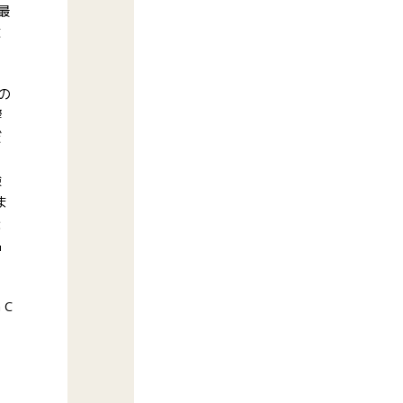
最
に
の
響
だ
験
ま
を
品
 C