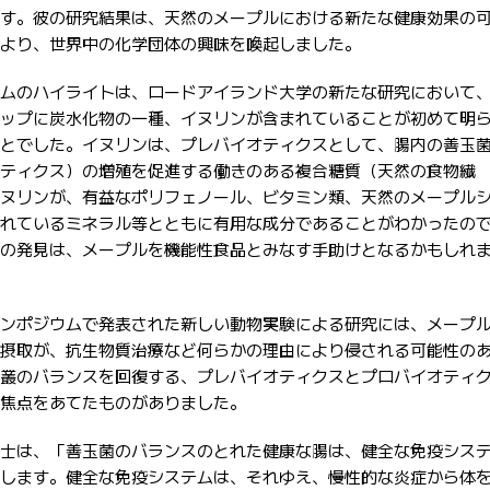
す。彼の研究結果は、天然のメープルにおける新たな健康効果の
より、世界中の化学団体の興味を喚起しました。
ムのハイライトは、ロードアイランド大学の新たな研究において
ップに炭水化物の一種、イヌリンが含まれていることが初めて明
とでした。イヌリンは、プレバイオティクスとして、腸内の善玉
ティクス）の増殖を促進する働きのある複合糖質（天然の食物繊
ヌリンが、有益なポリフェノール、ビタミン類、天然のメープル
れているミネラル等とともに有用な成分であることがわかったの
の発見は、メープルを機能性食品とみなす手助けとなるかもしれ
ンポジウムで発表された新しい動物実験による研究には、メープ
摂取が、抗生物質治療など何らかの理由により侵される可能性の
叢のバランスを回復する、プレバイオティクスとプロバイオティ
焦点をあてたものがありました。
士は、「善玉菌のバランスのとれた健康な腸は、健全な免疫シス
します。健全な免疫システムは、それゆえ、慢性的な炎症から体