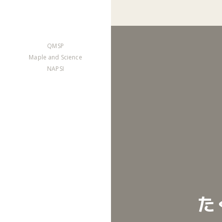
QMSP
Maple and Science
NAPSI
た