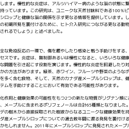
します。慢性的な炎症は、アルツハイマー病のような脳の状態に
持っています。この研究は、ユニークな天然甘味料である100％ピ
シロップと健康な脳の関係を示す更なる情報を提供しています。
の初期所見を裏付けるために、ヒト介入研究につながる更なる動
されるでしょう」と述べました。
全な免疫反応の一環で、傷を癒やしたり感染と戦う手助けをする
セスです。炎症は、無制御あるいは慢性になると、いろいろな健
な問題を引き起こす役割を演じます。慢性的な炎症を回避したり
かの方法があります。緑茶、赤ワイン、フルーツや野菜のような
を多く含む食物、そして、天然のカナダ産メープルシロップは、
テムを手助けすることにおいて有効である可能性があります。
化作用と健康効果の可能性をもつ2つの新たな物質がリグナン類に
、メープルに含まれるポリフェノールは合計65種類となりました
デの樹木から直接採取された樹液からなるユニークな健康効果を
ダ産メープルシロップについての過去数年間に渡る発見を裏付け
かもしれません。2011年にメープルシロップに発見されたメープ